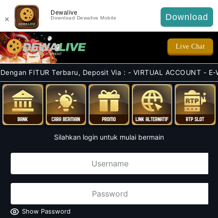
Dewalive
Download
×
Download Dewalive Mobile
Live Chat
TUR Terbaru, Deposit Via : - VIRTUAL ACCOUNT - E-WALLET - QR
Silahkan login untuk mulai bermain
Show Password