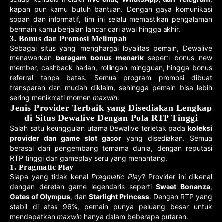
kapan pun kamu butuh bantuan. Dengan gaya komunikasi
sopan dan informatif, tim ini selalu memastikan pengalaman
bermain kamu berjalan lancar dari awal hingga akhir.
3. Bonus dan Promosi Melimpah
Sebagai situs yang menghargai loyalitas pemain, Dewalive
menawarkan
beragam bonus menarik
seperti bonus new
member, cashback harian, rollingan mingguan, hingga bonus
referral tanpa batas. Semua program promosi dibuat
transparan dan mudah diklaim, sehingga pemain bisa lebih
sering menikmati momen
maxwin
.
Jenis Provider Terbaik yang Disediakan Lengkap
di Situs Dewalive Dengan Pola RTP Tinggi
Salah satu keunggulan utama Dewalive terletak pada
koleksi
provider dan game slot gacor
yang disediakan. Semua
berasal dari pengembang ternama dunia, dengan reputasi
RTP tinggi dan gameplay seru yang menantang.
1. Pragmatic Play
Siapa yang tidak kenal
Pragmatic Play
? Provider ini dikenal
dengan deretan game legendaris seperti
Sweet Bonanza
,
Gates of Olympus
, dan
Starlight Princess
. Dengan RTP yang
stabil di atas 96%, pemain punya peluang besar untuk
mendapatkan
maxwin
hanya dalam beberapa putaran.