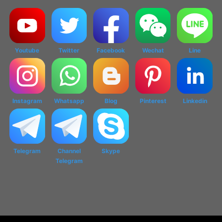
Youtube
Twitter
Facebook
Wechat
Line
Instagram
Whatsapp
Blog
Pinterest
Linkedin
Telegram
Channel
Skype
Telegram