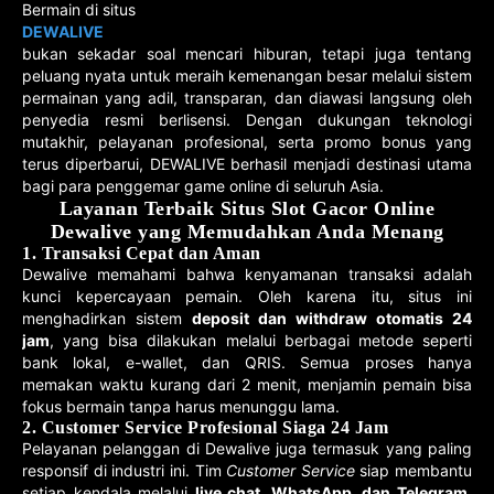
Bermain di situs
DEWALIVE
bukan sekadar soal mencari hiburan, tetapi juga tentang
peluang nyata untuk meraih kemenangan besar melalui sistem
permainan yang adil, transparan, dan diawasi langsung oleh
penyedia resmi berlisensi. Dengan dukungan teknologi
mutakhir, pelayanan profesional, serta promo bonus yang
terus diperbarui, DEWALIVE berhasil menjadi destinasi utama
bagi para penggemar game online di seluruh Asia.
Layanan Terbaik Situs Slot Gacor Online
Dewalive yang Memudahkan Anda Menang
1. Transaksi Cepat dan Aman
Dewalive memahami bahwa kenyamanan transaksi adalah
kunci kepercayaan pemain. Oleh karena itu, situs ini
menghadirkan sistem
deposit dan withdraw otomatis 24
jam
, yang bisa dilakukan melalui berbagai metode seperti
bank lokal, e-wallet, dan QRIS. Semua proses hanya
memakan waktu kurang dari 2 menit, menjamin pemain bisa
fokus bermain tanpa harus menunggu lama.
2. Customer Service Profesional Siaga 24 Jam
Pelayanan pelanggan di Dewalive juga termasuk yang paling
responsif di industri ini. Tim
Customer Service
siap membantu
setiap kendala melalui
live chat, WhatsApp, dan Telegram
,