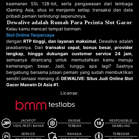
keamanan SSL 128-bit, serta pengawasan dari lembaga
iGaming Asia, situs ini menjamin setiap transaksi dan data
pribadi pemain terlindungi sepenuhnya.
Dewalive adalah Rumah Para Pecinta Slot Gacor
Kalau kamu mencari tempat bermain
Slot Online Terpercaya
dengan
RTP tinggi, dan layanan maksimal
, Dewalive adalah
jawabannya. Dari
transaksi cepat, bonus besar, provider
lengkap, hingga dukungan customer service 24 jam
,
semuanya dirancang untuk memudahkan kamu menuju
kemenangan besar. Jadi, tunggu apa lagi? Saatnya
bergabung bersama jutaan pemain yang sudah membuktikan
sendiri sensasi menang di
DEWALIVE: Situs Judi Online Slot
Gacor Maxwin Di Asia #1
.
License:
JACKPOT
ENGINE
RESPONSIBLE
100% PASTI BAYAR
TERBAIK
GAMBLING
SERVICE
RAHASIA
TERBESAR