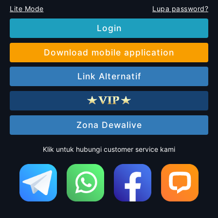
Lite Mode
Lupa password?
Login
Download mobile application
Link Alternatif
Zona Dewalive
Klik untuk hubungi customer service kami