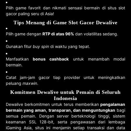
Pilih game favorit dan nikmati sensasi bermain di situs slot
gacor paling seru di Asia!
Tips Menang di Game Slot Gacor Dewalive
Pilih game dengan
RTP di atas 96%
dan volatilitas sedang.
Gunakan fitur
buy spin
di waktu yang tepat.
Manfaatkan
bonus cashback
untuk menambah modal
bermain.
Catat jam-jam gacor tiap provider untuk meningkatkan
peluang
maxwin
.
Komitmen Dewalive untuk Pemain di Seluruh
Indonesia
Dewalive berkomitmen untuk terus memberikan
pengalaman
bermain yang aman, transparan, dan menguntungkan
bagi
semua pemain. Dengan server berteknologi tinggi, sistem
keamanan SSL 128-bit, serta pengawasan dari lembaga
iGaming Asia, situs ini menjamin setiap transaksi dan data