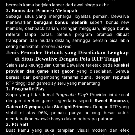
bermain kamu berjalan lancar dari awal hingga akhir.
3. Bonus dan Promosi Melimpah
Sebagai situs yang menghargai loyalitas pemain, Dewalive
menawarkan
beragam bonus menarik
seperti bonus new
member, cashback harian, rollingan mingguan, hingga bonus
referral tanpa batas. Semua program promosi dibuat
transparan dan mudah diklaim, sehingga pemain bisa lebih
sering menikmati momen
maxwin
.
Jenis Provider Terbaik yang Disediakan Lengkap
di Situs Dewalive Dengan Pola RTP Tinggi
Salah satu keunggulan utama Dewalive terletak pada
koleksi
provider dan game slot gacor
yang disediakan. Semua
berasal dari pengembang ternama dunia, dengan reputasi
RTP tinggi dan gameplay seru yang menantang.
1. Pragmatic Play
Siapa yang tidak kenal
Pragmatic Play
? Provider ini dikenal
dengan deretan game legendaris seperti
Sweet Bonanza
,
Gates of Olympus
, dan
Starlight Princess
. Dengan RTP yang
stabil di atas 96%, pemain punya peluang besar untuk
mendapatkan
maxwin
hanya dalam beberapa putaran.
2. PG Soft
Buat kamu yang suka tampilan visual modern dan efek