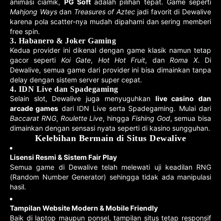
animasi ciamik,
PG Soft
adalah pilihan tepat. Game seperti
Mahjong Ways
dan
Treasures of Aztec
jadi favorit di Dewalive
karena pola scatter-nya mudah dipahami dan sering memberi
free spin.
3. Habanero & Joker Gaming
Kedua provider ini dikenal dengan game klasik namun tetap
gacor seperti
Koi Gate
,
Hot Hot Fruit
, dan
Roma X
. Di
Dewalive, semua game dari provider ini bisa dimainkan tanpa
delay dengan sistem server super cepat.
4. IDN Live dan Spadegaming
Selain slot, Dewalive juga menyuguhkan
live casino dan
arcade games
dari IDN Live serta Spadegaming. Mulai dari
Baccarat RNG
,
Roulette Live
, hingga
Fishing God
, semua bisa
dimainkan dengan sensasi nyata seperti di kasino sungguhan.
Kelebihan Bermain di Situs Dewalive
Lisensi Resmi & Sistem Fair Play
Semua game di Dewalive telah melewati uji keadilan RNG
(Random Number Generator) sehingga tidak ada manipulasi
hasil.
Tampilan Website Modern & Mobile Friendly
Baik di laptop maupun ponsel, tampilan situs tetap responsif