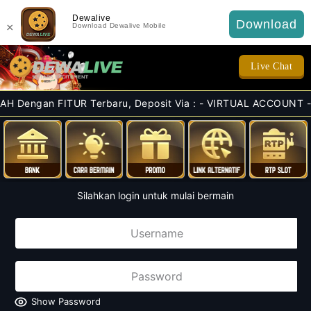
Dewalive
Download
×
Download Dewalive Mobile
Live Chat
 FITUR Terbaru, Deposit Via : - VIRTUAL ACCOUNT - E-WALLET -
Silahkan login untuk mulai bermain
Show Password